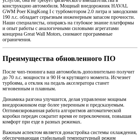
услугой, она не требует физического вмешательства в
конструкцию автомобиля. Мощный внедорожник HAVAL
GWM Poer KingKong I с турбомотором 2.0 литра и заводскими
190 л.с. обладает серьезным инженерным запасом прочности.
Наши специалисты, опираясь на глубокое знание платформы
и опыт работы с аналогичными силовыми агрегатами
концерна Great Wall Motors, снимают программные
ограничения.
Преимущества обновленного ПО
После чип-тюнинга ваш автомобиль дополнительно получит
до 70 л.с. мощности и 90 Н·м крутящего момента. Исчезнет
турбояма, а отклик на педаль акселератора станет
мгновенным и плавным.
Динамика разгона улучшится, делая управление мощным
внедорожником еще более уверенным и предсказуемым.
Оптимизированная работа алгоритмов автоматической
коробки передач сократит время ее переключения, повышая
комфорт при езде в разных режимах.
Важным аспектом является донастройка системы охлаждения,
обеспечивающая стабильный температурный режим