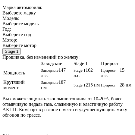
Марка автомобиля:
Выберете марку
Модель:
Выберите модель
Год:
Выберите год
Мотор:
Выберите мотор
Stage 1
Прошивка, без изменений по железу:
Заводские
Stage 1
Прирост
147
162
+ 15
Заводские
Stage 1
Прирост
Мощность
л.с.
л.с.
л.с.
Крутящий
187
Заводские
215 нм
+ 28 нм
Stage 1
Прирост
момент
нм
Вы сможете ощутить экономию топлива от 10-20%, более
отзывчивую педаль газа, слаженную и эластичную работу
АКПП. Комфорт в разгоне с места и улучшенную динамику
обгонов по трассе.