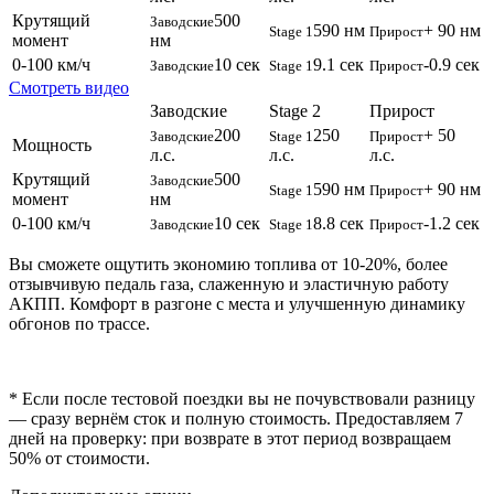
Крутящий
500
Заводские
590 нм
+ 90 нм
Stage 1
Прирост
момент
нм
0-100 км/ч
10 сек
9.1 сек
-0.9 сек
Заводские
Stage 1
Прирост
Смотреть видео
Заводские
Stage 2
Прирост
200
250
+ 50
Заводские
Stage 1
Прирост
Мощность
л.с.
л.с.
л.с.
Крутящий
500
Заводские
590 нм
+ 90 нм
Stage 1
Прирост
момент
нм
0-100 км/ч
10 сек
8.8 сек
-1.2 сек
Заводские
Stage 1
Прирост
Вы сможете ощутить экономию топлива от 10-20%, более
отзывчивую педаль газа, слаженную и эластичную работу
АКПП. Комфорт в разгоне с места и улучшенную динамику
обгонов по трассе.
* Если после тестовой поездки вы не почувствовали разницу
— сразу вернём сток и полную стоимость. Предоставляем 7
дней на проверку: при возврате в этот период возвращаем
50% от стоимости.