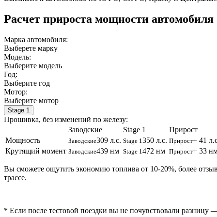
Расчет прироста мощности автомобиля
Марка автомобиля:
Выберете марку
Модель:
Выберите модель
Год:
Выберите год
Мотор:
Выберите мотор
Stage 1
Прошивка, без изменений по железу:
Заводские
Stage 1
Прирост
Мощность
309 л.с.
350 л.с.
+ 41 л.с
Заводские
Stage 1
Прирост
Крутящий момент
439 нм
472 нм
+ 33 н
Заводские
Stage 1
Прирост
Вы сможете ощутить экономию топлива от 10-20%, более отзы
трассе.
* Если после тестовой поездки вы не почувствовали разницу —