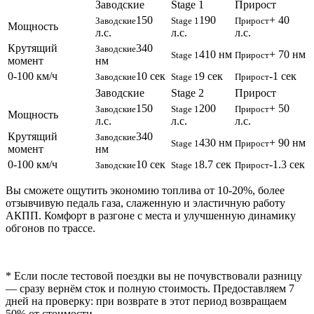
Заводские
Stage 1
Прирост
150
190
+ 40
Заводские
Stage 1
Прирост
Мощность
л.с.
л.с.
л.с.
Крутящий
340
Заводские
410 нм
+ 70 нм
Stage 1
Прирост
момент
нм
0-100 км/ч
10 сек
9 сек
-1 сек
Заводские
Stage 1
Прирост
Заводские
Stage 2
Прирост
150
200
+ 50
Заводские
Stage 1
Прирост
Мощность
л.с.
л.с.
л.с.
Крутящий
340
Заводские
430 нм
+ 90 нм
Stage 1
Прирост
момент
нм
0-100 км/ч
10 сек
8.7 сек
-1.3 сек
Заводские
Stage 1
Прирост
Вы сможете ощутить экономию топлива от 10-20%, более
отзывчивую педаль газа, слаженную и эластичную работу
АКПП. Комфорт в разгоне с места и улучшенную динамику
обгонов по трассе.
* Если после тестовой поездки вы не почувствовали разницу
— сразу вернём сток и полную стоимость. Предоставляем 7
дней на проверку: при возврате в этот период возвращаем
50% от стоимости.