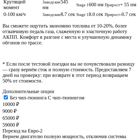
Крутящий
545
Заводские
600 нм
+ 55 нм
Stage 1
Прирост
момент
нм
0-100 км/ч
8.7 сек
8.0 сек
-0.7 сек
Заводские
Stage 1
Прирост
Вы сможете ощутить экономию топлива от 10-20%, более
отзывчивую педаль газа, слаженную и эластичную работу
АКПП. Комфорт в разгоне с места и улучшенную динамику
обгонов по трассе.
* Если после тестовой поездки вы не почувствовали разницу
— сразу вернём сток и полную стоимость. Предоставляем 7
дней на проверку: при возврате в этот период возвращаем
50% от стоимости.
Дополнительные опции
Без чип-тюнинга
С чип-тюнингом
10000 ₽
9000 ₽
65000 ₽
59000 ₽
Переход на Евро-2
Вернем двигателю полную мощность, отключив системы