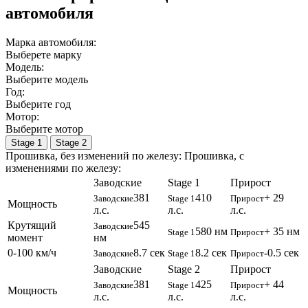
автомобиля
Марка автомобиля:
Выберете марку
Модель:
Выберите модель
Год:
Выберите год
Мотор:
Выберите мотор
Stage 1
Stage 2
Прошивка, без изменений по железу:
Прошивка, c
изменениями по железу:
Заводские
Stage 1
Прирост
381
410
+ 29
Заводские
Stage 1
Прирост
Мощность
л.с.
л.с.
л.с.
Крутящий
545
Заводские
580 нм
+ 35 нм
Stage 1
Прирост
момент
нм
0-100 км/ч
8.7 сек
8.2 сек
-0.5 сек
Заводские
Stage 1
Прирост
Заводские
Stage 2
Прирост
381
425
+ 44
Заводские
Stage 1
Прирост
Мощность
л.с.
л.с.
л.с.