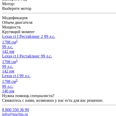
Мотор:
Выберите мотор
Модификация
Объем двигателя
Мощность
Крутящий момент
Lexus ct I Рестайлинг 2 99 л.с.
3
1798 см
99 л.с.
142 нм
Lexus ct I Рестайлинг 99 л.с.
3
1798 см
99 л.с.
142 нм
Lexus ct I 99 л.с.
3
1798 см
99 л.с.
140 нм
Нужна помощь специалиста?
Свяжитесь с нами, возможно у нас есть для вас решение.
8 800 550 36 90
info@imchip.ru