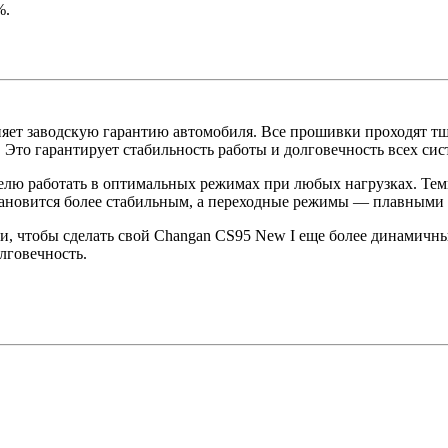
%.
яет заводскую гарантию автомобиля. Все прошивки проходят тщ
 Это гарантирует стабильность работы и долговечность всех сис
елю работать в оптимальных режимах при любых нагрузках. Тем
становится более стабильным, а переходные режимы — плавными
язи, чтобы сделать свой Changan CS95 New I еще более динами
лговечность.