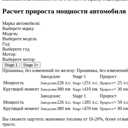
Расчет прироста мощности автомобиля
Марка автомобиля:
Выберете марку
Модель:
Выберите модель
Год:
Выберите год
Мотор:
Выберите мотор
Stage 1
Stage 1+
Прошивка, без изменений по железу:
Прошивка, без изменений
Заводские
Stage 1
Прирост
Мощность
226 л.с.
251 л.с.
+ 25 л.с
Заводские
Stage 1
Прирост
Крутящий момент
380 нм
410 нм
+ 30 н
Заводские
Stage 1
Прирост
Заводские
Stage 1
Прирост
Мощность
226 л.с.
285 л.с.
+ 59 л.с
Заводские
Stage 1
Прирост
Крутящий момент
380 нм
470 нм
+ 90 н
Заводские
Stage 1
Прирост
Вы сможете ощутить экономию топлива от 10-20%, более отзы
трассе.