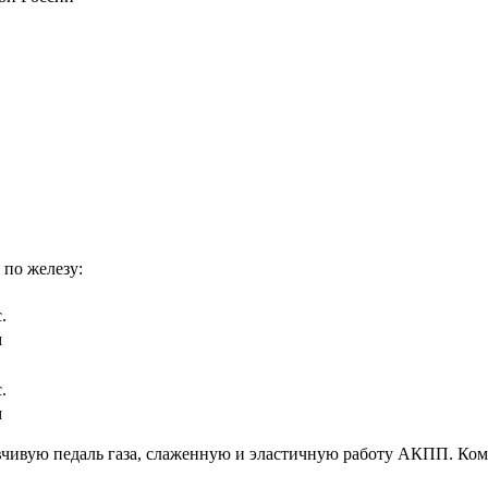
 по железу:
.
м
.
м
вчивую педаль газа, слаженную и эластичную работу АКПП. Ком