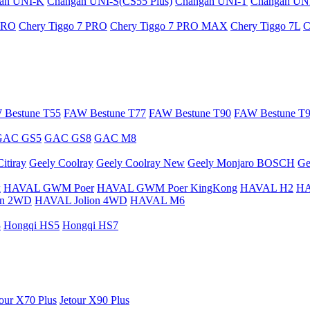
an UNI-K
Changan UNI-S(CS55 Plus)
Changan UNI-T
Changan UN
 PRO
Chery Tiggo 7 PRO
Chery Tiggo 7 PRO MAX
Chery Tiggo 7L
C
 Bestune T55
FAW Bestune T77
FAW Bestune T90
FAW Bestune T
GAC GS5
GAC GS8
GAC M8
itiray
Geely Coolray
Geely Coolray New
Geely Monjaro BOSCH
Ge
x
HAVAL GWM Poer
HAVAL GWM Poer KingKong
HAVAL H2
HA
on 2WD
HAVAL Jolion 4WD
HAVAL M6
3
Hongqi HS5
Hongqi HS7
tour X70 Plus
Jetour X90 Plus