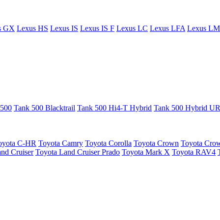
s GX
Lexus HS
Lexus IS
Lexus IS F
Lexus LC
Lexus LFA
Lexus LM
 500
Tank 500 Blacktrail
Tank 500 Hi4-T Hybrid
Tank 500 Hybrid 
oyota C-HR
Toyota Camry
Toyota Corolla
Toyota Crown
Toyota Crow
nd Cruiser
Toyota Land Cruiser Prado
Toyota Mark X
Toyota RAV4