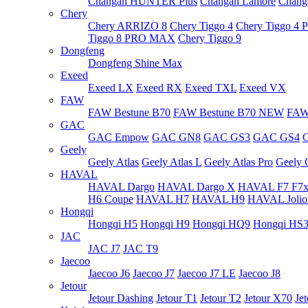
Changan HUNTER Plus
Changan Lamore
Chang
Chery
Chery ARRIZO 8
Chery Tiggo 4
Chery Tiggo 4
Tiggo 8 PRO MAX
Chery Tiggo 9
Dongfeng
Dongfeng Shine Max
Exeed
Exeed LX
Exeed RX
Exeed TXL
Exeed VX
FAW
FAW Bestune B70
FAW Bestune B70 NEW
FAW
GAC
GAC Empow
GAC GN8
GAC GS3
GAC GS4
Geely
Geely Atlas
Geely Atlas L
Geely Atlas Pro
Geely C
HAVAL
HAVAL Dargo
HAVAL Dargo X
HAVAL F7 F7
H6 Coupe
HAVAL H7
HAVAL H9
HAVAL Joli
Hongqi
Hongqi H5
Hongqi H9
Hongqi HQ9
Hongqi HS
JAC
JAC J7
JAC T9
Jaecoo
Jaecoo J6
Jaecoo J7
Jaecoo J7 LE
Jaecoo J8
Jetour
Jetour Dashing
Jetour T1
Jetour T2
Jetour X70
Je