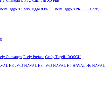
I-V
Changan UNI-Z
Changan X5 Plus
hery Tiggo 8
Chery Tiggo 8 PRO
Chery Tiggo 8 PRO E+
Chery
99
ely Okavango
Geely Preface
Geely Tugella BOSCH
VAL H3 2WD
HAVAL H3 4WD
HAVAL H5
HAVAL H6
HAVAL