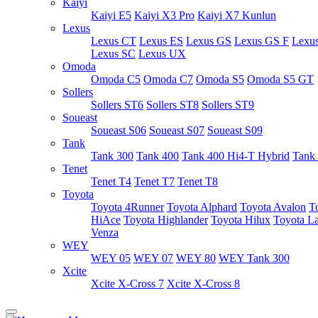
Kaiyi
Kaiyi E5
Kaiyi X3 Pro
Kaiyi X7 Kunlun
Lexus
Lexus CT
Lexus ES
Lexus GS
Lexus GS F
Lexu
Lexus SC
Lexus UX
Omoda
Omoda C5
Omoda C7
Omoda S5
Omoda S5 GT
Sollers
Sollers ST6
Sollers ST8
Sollers ST9
Soueast
Soueast S06
Soueast S07
Soueast S09
Tank
Tank 300
Tank 400
Tank 400 Hi4-T Hybrid
Tank
Tenet
Tenet T4
Tenet T7
Tenet T8
Toyota
Toyota 4Runner
Toyota Alphard
Toyota Avalon
T
HiAce
Toyota Highlander
Toyota Hilux
Toyota La
Venza
WEY
WEY 05
WEY 07
WEY 80
WEY Tank 300
Xcite
Xcite X-Cross 7
Xcite X-Cross 8