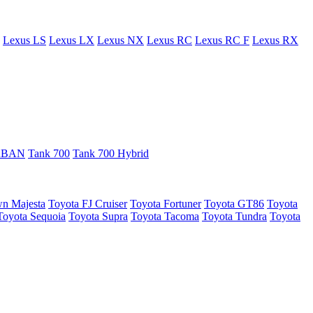
Lexus LS
Lexus LX
Lexus NX
Lexus RC
Lexus RC F
Lexus RX
URBAN
Tank 700
Tank 700 Hybrid
n Majesta
Toyota FJ Cruiser
Toyota Fortuner
Toyota GT86
Toyota
Toyota Sequoia
Toyota Supra
Toyota Tacoma
Toyota Tundra
Toyota