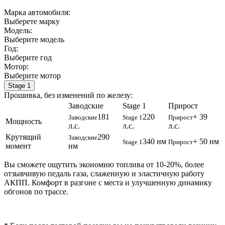
Марка автомобиля:
Выберете марку
Модель:
Выберите модель
Год:
Выберите год
Мотор:
Выберите мотор
Stage 1
Прошивка, без изменений по железу:
Заводские
Stage 1
Прирост
181
220
+ 39
Заводские
Stage 1
Прирост
Мощность
л.с.
л.с.
л.с.
Крутящий
290
Заводские
340 нм
+ 50 нм
Stage 1
Прирост
момент
нм
Вы сможете ощутить экономию топлива от 10-20%, более
отзывчивую педаль газа, слаженную и эластичную работу
АКПП. Комфорт в разгоне с места и улучшенную динамику
обгонов по трассе.