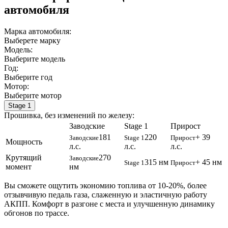
автомобиля
Марка автомобиля:
Выберете марку
Модель:
Выберите модель
Год:
Выберите год
Мотор:
Выберите мотор
Stage 1
Прошивка, без изменений по железу:
Заводские
Stage 1
Прирост
181
220
+ 39
Заводские
Stage 1
Прирост
Мощность
л.с.
л.с.
л.с.
Крутящий
270
Заводские
315 нм
+ 45 нм
Stage 1
Прирост
момент
нм
Вы сможете ощутить экономию топлива от 10-20%, более
отзывчивую педаль газа, слаженную и эластичную работу
АКПП. Комфорт в разгоне с места и улучшенную динамику
обгонов по трассе.