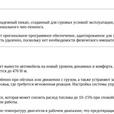
адежный пикап, созданный для суровых условий эксплуатации, 
ионального чип-тюнинга.
нальное программное обеспечение, адаптированное для этог
ть удаленно, поскольку нет необходимости физического вмешат
ет вывести автомобиль на новый уровень динамики и комфорта.
тся до 470 Н·м.
бенно при обгонах или движении с грузом, а также устраняют з
ожья, где требуется мгновенная реакция. Настройка системы упр
 которая может снизить расход топлива до 10–15% при спокойн
ли работы.
ю температуру двигателя в рабочем диапазоне, что предотвращае