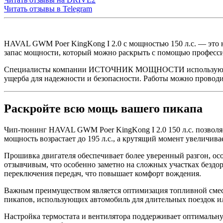
Читать отзывы в
Telegram
HAVAL GWM Poer KingKong I 2.0 с мощностью 150 л.с. — это н
запас мощности, который можно раскрыть с помощью професс
Специалисты компании ИСТОЧНИК МОЩНОСТИ используют ориги
ущерба для надежности и безопасности. Работы можно проводи
Раскройте всю мощь вашего пикапа
Чип-тюнинг HAVAL GWM Poer KingKong I 2.0 150 л.с. позволя
мощность возрастает до 195 л.с., а крутящий момент увеличивае
Прошивка двигателя обеспечивает более уверенный разгон, осо
отзывчивым, что особенно заметно на сложных участках бездор
переключения передач, что повышает комфорт вождения.
Важным преимуществом является оптимизация топливной смеси,
пикапов, использующих автомобиль для длительных поездок и
Настройка термостата и вентилятора поддерживает оптимальну