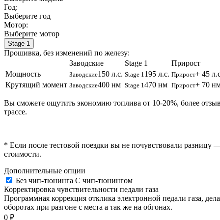
Год:
Выберите год
Мотор:
Выберите мотор
Stage 1
Прошивка, без изменений по железу:
Заводские
Stage 1
Прирост
Мощность
150 л.с.
195 л.с.
+ 45 л.с
Заводские
Stage 1
Прирост
Крутящий момент
400 нм
470 нм
+ 70 н
Заводские
Stage 1
Прирост
Вы сможете ощутить экономию топлива от 10-20%, более отзы
трассе.
* Если после тестовой поездки вы не почувствовали разницу —
стоимости.
Дополнительные опции
Без чип-тюнинга
С чип-тюнингом
Корректировка чувствительности педали газа
Программная коррекция отклика электронной педали газа, дела
оборотах при разгоне с места а так же на обгонах.
0 ₽