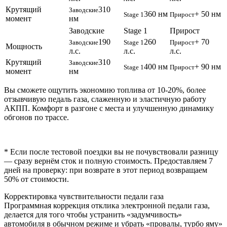
Крутящий
310
Заводские
360 нм
+ 50 нм
Stage 1
Прирост
момент
нм
Заводские
Stage 1
Прирост
190
260
+ 70
Заводские
Stage 1
Прирост
Мощность
л.с.
л.с.
л.с.
Крутящий
310
Заводские
400 нм
+ 90 нм
Stage 1
Прирост
момент
нм
Вы сможете ощутить экономию топлива от 10-20%, более
отзывчивую педаль газа, слаженную и эластичную работу
АКПП. Комфорт в разгоне с места и улучшенную динамику
обгонов по трассе.
* Если после тестовой поездки вы не почувствовали разницу
— сразу вернём сток и полную стоимость. Предоставляем 7
дней на проверку: при возврате в этот период возвращаем
50% от стоимости.
Корректировка чувствительности педали газа
Программная коррекция отклика электронной педали газа,
делается для того чтобы устранить «задумчивость»
автомобиля в обычном режиме и убрать «провалы, турбо яму»