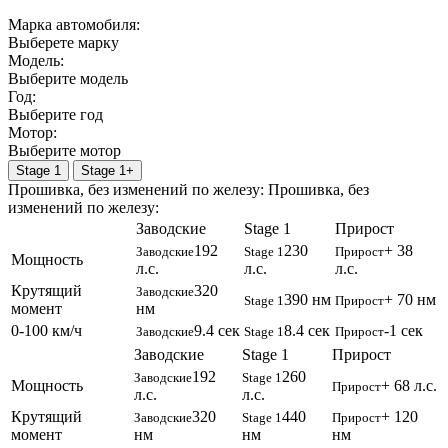
Марка автомобиля:
Выберете марку
Модель:
Выберите модель
Год:
Выберите год
Мотор:
Выберите мотор
Stage 1
Stage 1+
Прошивка, без изменений по железу:
Прошивка, без
изменений по железу:
Заводские
Stage 1
Прирост
192
230
+ 38
Заводские
Stage 1
Прирост
Мощность
л.с.
л.с.
л.с.
Крутящий
320
Заводские
390 нм
+ 70 нм
Stage 1
Прирост
момент
нм
0-100 км/ч
9.4 сек
8.4 сек
-1 сек
Заводские
Stage 1
Прирост
Заводские
Stage 1
Прирост
192
260
Заводские
Stage 1
Мощность
+ 68 л.с.
Прирост
л.с.
л.с.
Крутящий
320
440
+ 120
Заводские
Stage 1
Прирост
момент
нм
нм
нм