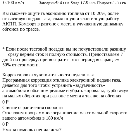
0-100 км/ч
9.4 сек
7.9 сек
-1.5 сек
Заводские
Stage 1
Прирост
Вы сможете ощутить экономию топлива от 10-20%, более
отзывчивую педаль газа, слаженную и эластичную работу
АКПП. Комфорт в разгоне с места и улучшенную динамику
обгонов по трассе.
* Если после тестовой поездки вы не почувствовали разницу
— сразу вернём сток и полную стоимость. Предоставляем 7
дней на проверку: при возврате в этот период возвращаем
50% от стоимости.
Корректировка чувствительности педали газа
Программная коррекция отклика электронной педали газа,
делается для того чтобы устранить «задумчивость»
автомобиля в обычном режиме и убрать «провалы, турбо яму»
на малых оборотах при разгоне с места а так же на обгонах.
0 ₽
Снятие ограничения скорости
Отключим программное ограничение максимальной скорости
вашего автомобиля в 180 км/ч
0 ₽
Нужна помощь специалиста?