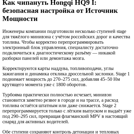
Как чипануть Hongqi HQ9 I:
безопасная настройка от Источник
Мощности
Инженеры компании подготовили несколько ступеней stage
для тяжёлого минивэна с учётом российских дорог и качества
топлива. Чтобы корректно перепрограммировать
электронный блок управления, специалисту достаточно
подключиться к диагностическому разъёму — никакой
разборки панелей или демонтажа мозга.
Корректируются карты наддува, топливоподачи, углы
зажигания и динамика отклика дроссельной заслонки. Stage 1
поднимает мощность до 270–275 сил, добавляя 45–50 Нм
крутящего момента уже с 1800 оборотов.
Турбояма практически полностью исчезает, минивэн
становится заметно резвее в городе и на трассе, а расход
топлива остаётся штатным или даже снижается. Stage 2
перепрограммируется только с лёгким выпуском и выдаёт уже
под 290–295 сил, превращая флагманский MPV в настоящий
снаряд для активных водителей.
Обе ступени сохраняют контроль детонации и тепловых