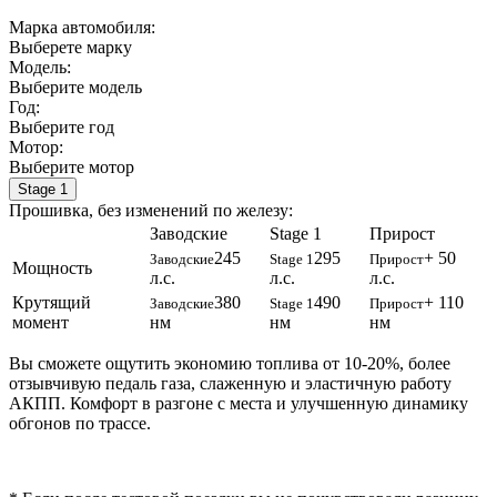
Марка автомобиля:
Выберете марку
Модель:
Выберите модель
Год:
Выберите год
Мотор:
Выберите мотор
Stage 1
Прошивка, без изменений по железу:
Заводские
Stage 1
Прирост
245
295
+ 50
Заводские
Stage 1
Прирост
Мощность
л.с.
л.с.
л.с.
Крутящий
380
490
+ 110
Заводские
Stage 1
Прирост
момент
нм
нм
нм
Вы сможете ощутить экономию топлива от 10-20%, более
отзывчивую педаль газа, слаженную и эластичную работу
АКПП. Комфорт в разгоне с места и улучшенную динамику
обгонов по трассе.