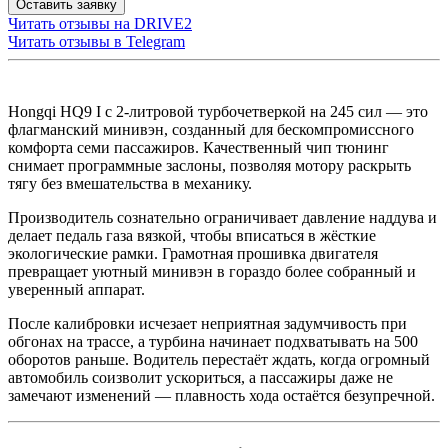
Оставить заявку
Читать отзывы на
DRIVE2
Читать отзывы в
Telegram
Hongqi HQ9 I с 2-литровой турбочетверкой на 245 сил — это
флагманский минивэн, созданный для бескомпромиссного
комфорта семи пассажиров. Качественный чип тюнинг
снимает программные заслоны, позволяя мотору раскрыть
тягу без вмешательства в механику.
Производитель сознательно ограничивает давление наддува и
делает педаль газа вязкой, чтобы вписаться в жёсткие
экологические рамки. Грамотная прошивка двигателя
превращает уютный минивэн в гораздо более собранный и
уверенный аппарат.
После калибровки исчезает неприятная задумчивость при
обгонах на трассе, а турбина начинает подхватывать на 500
оборотов раньше. Водитель перестаёт ждать, когда огромный
автомобиль соизволит ускориться, а пассажиры даже не
замечают изменений — плавность хода остаётся безупречной.