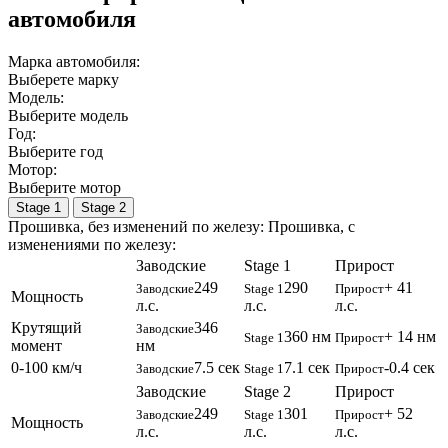
автомобиля
Марка автомобиля:
Выберете марку
Модель:
Выберите модель
Год:
Выберите год
Мотор:
Выберите мотор
Stage 1
Stage 2
Прошивка, без изменений по железу:
Прошивка, c
изменениями по железу:
Заводские
Stage 1
Прирост
249
290
+ 41
Заводские
Stage 1
Прирост
Мощность
л.с.
л.с.
л.с.
Крутящий
346
Заводские
360 нм
+ 14 нм
Stage 1
Прирост
момент
нм
0-100 км/ч
7.5 сек
7.1 сек
-0.4 сек
Заводские
Stage 1
Прирост
Заводские
Stage 2
Прирост
249
301
+ 52
Заводские
Stage 1
Прирост
Мощность
л.с.
л.с.
л.с.