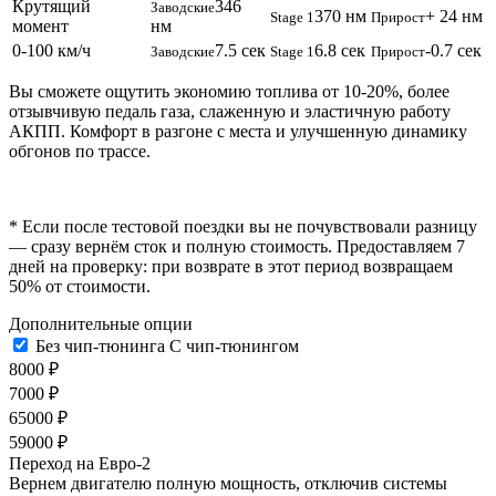
Крутящий
346
Заводские
370 нм
+ 24 нм
Stage 1
Прирост
момент
нм
0-100 км/ч
7.5 сек
6.8 сек
-0.7 сек
Заводские
Stage 1
Прирост
Вы сможете ощутить экономию топлива от 10-20%, более
отзывчивую педаль газа, слаженную и эластичную работу
АКПП. Комфорт в разгоне с места и улучшенную динамику
обгонов по трассе.
* Если после тестовой поездки вы не почувствовали разницу
— сразу вернём сток и полную стоимость. Предоставляем 7
дней на проверку: при возврате в этот период возвращаем
50% от стоимости.
Дополнительные опции
Без чип-тюнинга
С чип-тюнингом
8000 ₽
7000 ₽
65000 ₽
59000 ₽
Переход на Евро-2
Вернем двигателю полную мощность, отключив системы