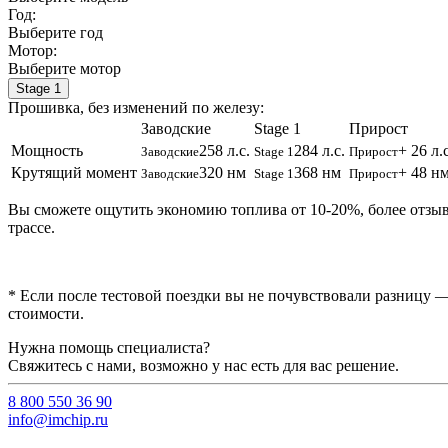
Год:
Выберите год
Мотор:
Выберите мотор
Stage 1
Прошивка, без изменений по железу:
Заводские
Stage 1
Прирост
Мощность
258 л.с.
284 л.с.
+ 26 л.с
Заводские
Stage 1
Прирост
Крутящий момент
320 нм
368 нм
+ 48 н
Заводские
Stage 1
Прирост
Вы сможете ощутить экономию топлива от 10-20%, более отзы
трассе.
* Если после тестовой поездки вы не почувствовали разницу —
стоимости.
Нужна помощь специалиста?
Свяжитесь с нами, возможно у нас есть для вас решение.
8 800 550 36 90
info@imchip.ru