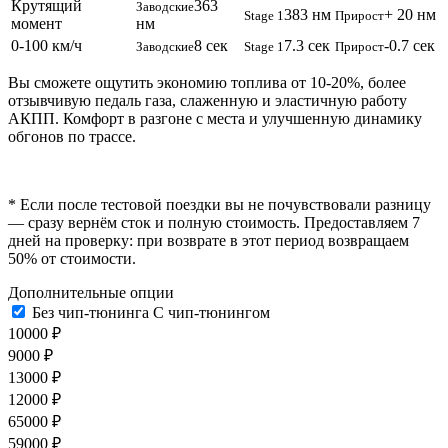
Крутящий
363
Заводские
383 нм
+ 20 нм
Stage 1
Прирост
момент
нм
0-100 км/ч
8 сек
7.3 сек
-0.7 сек
Заводские
Stage 1
Прирост
Вы сможете ощутить экономию топлива от 10-20%, более
отзывчивую педаль газа, слаженную и эластичную работу
АКПП. Комфорт в разгоне с места и улучшенную динамику
обгонов по трассе.
* Если после тестовой поездки вы не почувствовали разницу
— сразу вернём сток и полную стоимость. Предоставляем 7
дней на проверку: при возврате в этот период возвращаем
50% от стоимости.
Дополнительные опции
Без чип-тюнинга
С чип-тюнингом
10000 ₽
9000 ₽
13000 ₽
12000 ₽
65000 ₽
59000 ₽