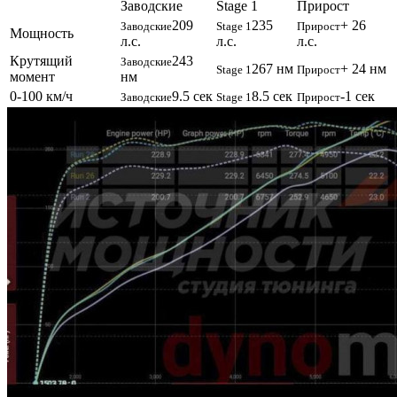
Заводские
Stage 1
Прирост
209
235
+ 26
Заводские
Stage 1
Прирост
Мощность
л.с.
л.с.
л.с.
Крутящий
243
Заводские
267 нм
+ 24 нм
Stage 1
Прирост
момент
нм
0-100 км/ч
9.5 сек
8.5 сек
-1 сек
Заводские
Stage 1
Прирост