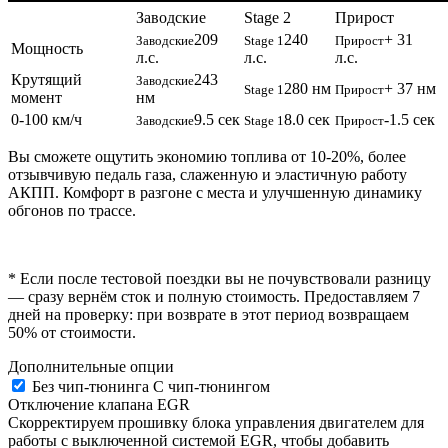
Заводские
Stage 2
Прирост
209
240
+ 31
Заводские
Stage 1
Прирост
Мощность
л.с.
л.с.
л.с.
Крутящий
243
Заводские
280 нм
+ 37 нм
Stage 1
Прирост
момент
нм
0-100 км/ч
9.5 сек
8.0 сек
-1.5 сек
Заводские
Stage 1
Прирост
Вы сможете ощутить экономию топлива от 10-20%, более
отзывчивую педаль газа, слаженную и эластичную работу
АКПП. Комфорт в разгоне с места и улучшенную динамику
обгонов по трассе.
* Если после тестовой поездки вы не почувствовали разницу
— сразу вернём сток и полную стоимость. Предоставляем 7
дней на проверку: при возврате в этот период возвращаем
50% от стоимости.
Дополнительные опции
Без чип-тюнинга
С чип-тюнингом
Отключение клапана EGR
Скорректируем прошивку блока управления двигателем для
работы с выключенной системой EGR, чтобы добавить