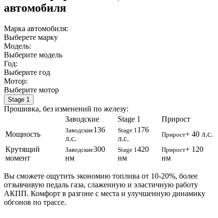
автомобиля
Марка автомобиля:
Выберете марку
Модель:
Выберите модель
Год:
Выберите год
Мотор:
Выберите мотор
Stage 1
Прошивка, без изменений по железу:
Заводские
Stage 1
Прирост
136
176
Заводские
Stage 1
Мощность
+ 40 л.с.
Прирост
л.с.
л.с.
Крутящий
300
420
+ 120
Заводские
Stage 1
Прирост
момент
нм
нм
нм
Вы сможете ощутить экономию топлива от 10-20%, более
отзывчивую педаль газа, слаженную и эластичную работу
АКПП. Комфорт в разгоне с места и улучшенную динамику
обгонов по трассе.