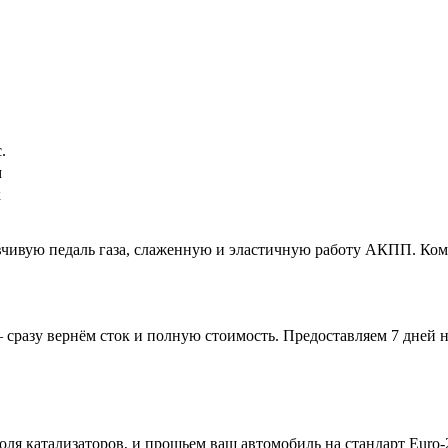
.
м
к
вчивую педаль газа, слаженную и эластичную работу АКПП. Ком
 сразу вернём сток и полную стоимость. Предоставляем 7 дней н
я катализаторов, и прошьем ваш автомобиль на стандарт Euro-