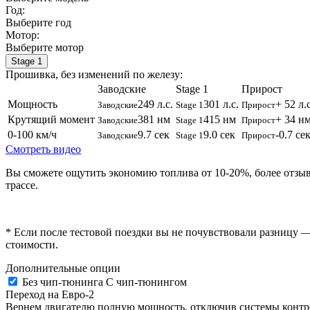
Год:
Выберите год
Мотор:
Выберите мотор
Stage 1
Прошивка, без изменений по железу:
Заводские
Stage 1
Прирост
Мощность
249 л.с.
301 л.с.
+ 52 л.с
Заводские
Stage 1
Прирост
Крутящий момент
381 нм
415 нм
+ 34 н
Заводские
Stage 1
Прирост
0-100 км/ч
9.7 сек
9.0 сек
-0.7 се
Заводские
Stage 1
Прирост
Смотреть видео
Вы сможете ощутить экономию топлива от 10-20%, более отзы
трассе.
* Если после тестовой поездки вы не почувствовали разницу —
стоимости.
Дополнительные опции
Без чип-тюнинга
С чип-тюнингом
Переход на Евро-2
Вернем двигателю полную мощность, отключив системы контрол