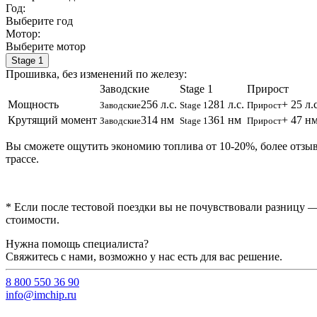
Год:
Выберите год
Мотор:
Выберите мотор
Stage 1
Прошивка, без изменений по железу:
Заводские
Stage 1
Прирост
Мощность
256 л.с.
281 л.с.
+ 25 л.с
Заводские
Stage 1
Прирост
Крутящий момент
314 нм
361 нм
+ 47 н
Заводские
Stage 1
Прирост
Вы сможете ощутить экономию топлива от 10-20%, более отзы
трассе.
* Если после тестовой поездки вы не почувствовали разницу —
стоимости.
Нужна помощь специалиста?
Свяжитесь с нами, возможно у нас есть для вас решение.
8 800 550 36 90
info@imchip.ru