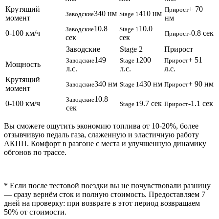
Крутящий
+ 70
Прирост
340 нм
410 нм
Заводские
Stage 1
момент
нм
10.8
10.0
Заводские
Stage 1
0-100 км/ч
-0.8 сек
Прирост
сек
сек
Заводские
Stage 2
Прирост
149
200
+ 51
Заводские
Stage 1
Прирост
Мощность
л.с.
л.с.
л.с.
Крутящий
340 нм
430 нм
+ 90 нм
Заводские
Stage 1
Прирост
момент
10.8
Заводские
0-100 км/ч
9.7 сек
-1.1 сек
Stage 1
Прирост
сек
Вы сможете ощутить экономию топлива от 10-20%, более
отзывчивую педаль газа, слаженную и эластичную работу
АКПП. Комфорт в разгоне с места и улучшенную динамику
обгонов по трассе.
* Если после тестовой поездки вы не почувствовали разницу
— сразу вернём сток и полную стоимость. Предоставляем 7
дней на проверку: при возврате в этот период возвращаем
50% от стоимости.