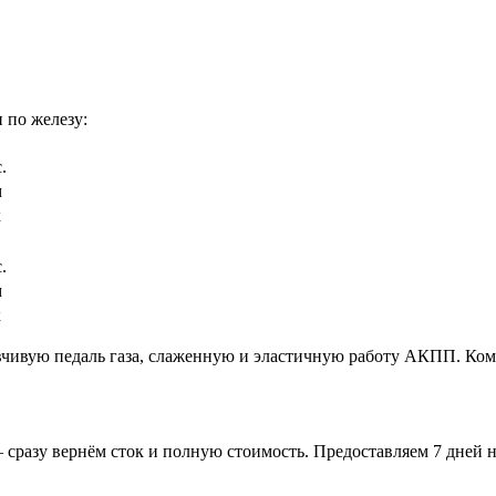
 по железу:
.
м
к
.
м
к
вчивую педаль газа, слаженную и эластичную работу АКПП. Ком
 сразу вернём сток и полную стоимость. Предоставляем 7 дней н