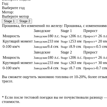
Год:
Выберите год
Мотор:
Выберите мотор
Stage 1
Stage 2
Прошивка, без изменений по железу:
Прошивка, c изменениями
Заводские
Stage 1
Прирост
Мощность
180 л.с.
206 л.с.
+ 26 л.с
Заводские
Stage 1
Прирост
Крутящий момент
233 нм
253 нм
+ 20 н
Заводские
Stage 1
Прирост
0-100 км/ч
9.4 сек
8.9 сек
-0.5 се
Заводские
Stage 1
Прирост
Заводские
Stage 2
Прирост
Мощность
180 л.с.
206 л.с.
+ 26 л.с
Заводские
Stage 1
Прирост
Крутящий момент
233 нм
263 нм
+ 30 н
Заводские
Stage 1
Прирост
0-100 км/ч
9.4 сек
8.7 сек
-0.7 се
Заводские
Stage 1
Прирост
Вы сможете ощутить экономию топлива от 10-20%, более отзы
трассе.
* Если после тестовой поездки вы не почувствовали разницу —
стоимости.