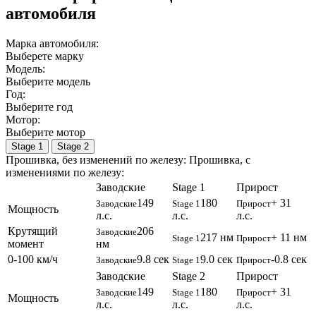
автомобиля
Марка автомобиля:
Выберете марку
Модель:
Выберите модель
Год:
Выберите год
Мотор:
Выберите мотор
Stage 1
Stage 2
Прошивка, без изменений по железу:
Прошивка, c
изменениями по железу:
Заводские
Stage 1
Прирост
149
180
+ 31
Заводские
Stage 1
Прирост
Мощность
л.с.
л.с.
л.с.
Крутящий
206
Заводские
217 нм
+ 11 нм
Stage 1
Прирост
момент
нм
0-100 км/ч
9.8 сек
9.0 сек
-0.8 сек
Заводские
Stage 1
Прирост
Заводские
Stage 2
Прирост
149
180
+ 31
Заводские
Stage 1
Прирост
Мощность
л.с.
л.с.
л.с.