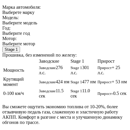
Марка автомобиля:
Выберете марку
Модель:
Выберите модель
Год:
Выберите год
Мотор:
Выберите мотор
Stage 1
Прошивка, без изменений по железу:
Заводские
Stage 1
Прирост
276
301
+ 25
Заводские
Stage 1
Прирост
Мощность
л.с.
л.с.
л.с.
Крутящий
424 нм
477 нм
+ 53 нм
Заводские
Stage 1
Прирост
момент
11.5
11.0
Заводские
Stage 1
0-100 км/ч
-0.5 сек
Прирост
сек
сек
Вы сможете ощутить экономию топлива от 10-20%, более
отзывчивую педаль газа, слаженную и эластичную работу
АКПП. Комфорт в разгоне с места и улучшенную динамику
обгонов по трассе.