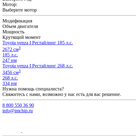
Мотор:
Выберите мотор
Модификация
Объем двигателя
Мощность
Крутящий момент
Toyota venza I Рестайлинг 185 л.с.
3
2672 см
185 л.с.
247 нм
Toyota venza I Рестайлинг 268 л.с.
3
3456 см
268 л.с.
334 нм
Нужна помощь специалиста?
Свяжитесь с нами, возможно у нас есть для вас решение.
8 800 550 36 90
info@imchip.ru