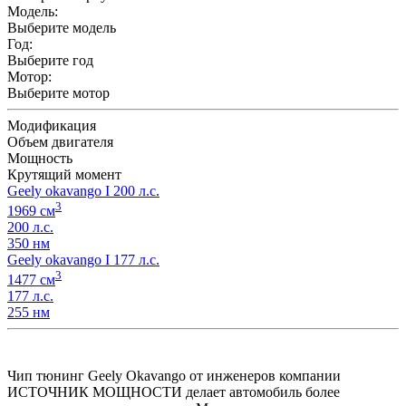
Модель:
Выберите модель
Год:
Выберите год
Мотор:
Выберите мотор
Модификация
Объем двигателя
Мощность
Крутящий момент
Geely okavango I 200 л.с.
3
1969 см
200 л.с.
350 нм
Geely okavango I 177 л.с.
3
1477 см
177 л.с.
255 нм
Чип тюнинг Geely Okavango от инженеров компании
ИСТОЧНИК МОЩНОСТИ делает автомобиль более