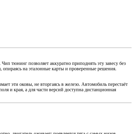
. Чип тюнинг позволяет аккуратно приподнять эту завесу без
опираясь на эталонные карты и проверенные решения.
т эти оковы, не вторгаясь в железо. Автомобиль перестаёт
оля и края, а для части версий доступна дистанционная
тно, двигатель оживает: появляется тяга с самых низов,