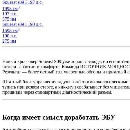
Soueast s09 I 197 л.с.
3
1998 см
197 л.с.
375 нм
Soueast s09 I 190 л.с.
3
1598 см
190 л.с.
275 нм
Новый кроссовер Soueast S09 уже хорош с завода, но его поте
потери гарантии и комфорта. Команда ИСТОЧНИК МОЩНОСТИ п
Результат — более острый газ, уверенные обгоны и приятный 
Штатный блок управления задушен жёсткими экологическими н
тупить при резком старте, а кик-даун срабатывает без унизит
прошивка через стандартный диагностический разъём.
Когда имеет смысл доработать ЭБУ
Автомобиль создавался с запасом прочности, но конвейерные н