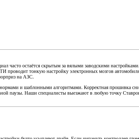
нциал часто остаётся скрытым за вялыми заводскими настройками
роводит тонкую настройку электронных мозгов автомобиля, 
сюрприз на АЗС.
ормами и шаблонными алгоритмами. Корректная прошивка снимае
ельной паузы. Наши специалисты выезжают в любую точку Ставроп
астройки будто усыпляют драйв. Если чипануть контроллер грамо