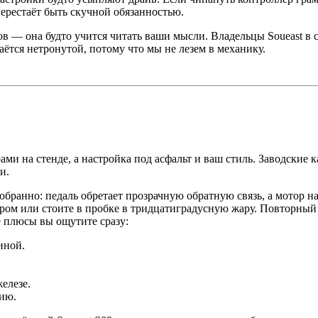
перестаёт быть скучной обязанностью.
ов — она будто учится читать ваши мысли. Владельцы Soueast в
ётся нетронутой, потому что мы не лезем в механику.
ами на стенде, а настройка под асфальт и ваш стиль. Заводские
и.
собранно: педаль обретает прозрачную обратную связь, а мотор 
ером или стоите в пробке в тридцатиградусную жару. Повторный
е плюсы вы ощутите сразу:
иной.
елезе.
ию.