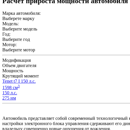
Расчет прироста мощности автомобиля
Марка автомобиля:
Выберете марку
Модель:
Выберите модель
Год:
Выберите год
Мотор:
Выберите мотор
Модификация
Объем двигателя
Мощность
Крутящий момент
Tenet t7 I 150 л.с.
3
1598 см
150 л.с.
275 нм
Автомобиль представляет собой современный технологичный кро
настройки электронного блока управления сдерживают его 
владельцу совершенно новые ощущения от вождения.