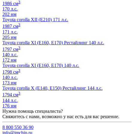
3
1986 см
170 л.с.
202 нм
Toyota corolla XII (E210) 171 л.с.
3
1987 см
171 л.с.
205 нм
Toyota corolla XI (E160, E170) Рестайлинг 140 л.с.
3
1797 см
140 л.с.
172 нм
Toyota corolla XI (E160, E170) 140 л.с.
3
1798 см
140 л.с.
173 нм
Toyota corolla X (E140, E150) Рестайлинг 144 л.с.
3
1794 см
144 л.с.
176 нм
Нужна помощь специалиста?
Свяжитесь с нами, возможно у нас есть для вас решение.
8 800 550 36 90
info@imchip.ru