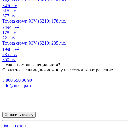
3
3456 см
315 л.с.
377 нм
Toyota crown XIV (S210) 178 л.с.
3
2494 см
178 л.с.
221 нм
Toyota crown XIV (S210) 235 л.с.
3
1998 см
235 л.с.
350 нм
Нужна помощь специалиста?
Свяжитесь с нами, возможно у нас есть для вас решение.
8 800 550 36 90
info@imchip.ru
Оставить заявку
Блог студии