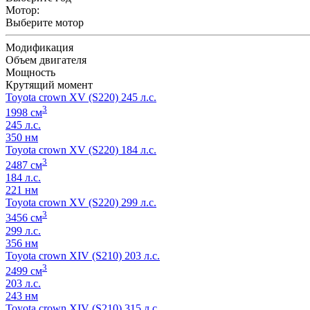
Мотор:
Выберите мотор
Модификация
Объем двигателя
Мощность
Крутящий момент
Toyota crown XV (S220) 245 л.с.
3
1998 см
245 л.с.
350 нм
Toyota crown XV (S220) 184 л.с.
3
2487 см
184 л.с.
221 нм
Toyota crown XV (S220) 299 л.с.
3
3456 см
299 л.с.
356 нм
Toyota crown XIV (S210) 203 л.с.
3
2499 см
203 л.с.
243 нм
Toyota crown XIV (S210) 315 л.с.