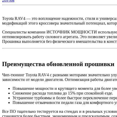
209 нм
Toyota RAV4 — это воплощение надежности, стиля и универсал
модификаций этого кроссовера значительный потенциал, кот
Специалисты компании ИСТОЧНИК МОЩНОСТИ используют ориг
оптимизировать работу силового агрегата. Это позволяет увел
Прошивка выполняется без физического вмешательства в конст
Преимущества обновленной прошивки
Чип-тюнинг Toyota RAV4 с разными моторами значительно улу
зависимости от модели двигателя. Оптимизация работы двига
Повышение мощности и крутящего момента для более уве
Снижение расхода топлива до 15% при спокойной езде.
Устранение турбоямы и более быстрое переключение пере
Повышение отзывчивости педали газа для комфортного у
Все ПО тщательно тестируется на стендах и в реальных услови
становится более быстрым, экономичным и предсказуемым, сохр