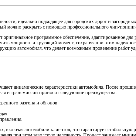
ьности, идеально подходящее для городских дорог и загородны
орый можно раскрыть с помощью профессионального чип-тюнинг
инальное программное обеспечение, адаптированное для рын
ичить мощность и крутящий момент, сохраняя при этом надежнос
рукцию автомобиля, что делает возможным проведение работ уда
чшает динамические характеристики автомобиля. После прошив
теля и трансмиссии приносит следующие преимущества:
ренного разгона и обгонов.
дач.
правления.
ях, включая автомобили клиентов, что гарантирует стабильную 
аняя при этом заводскую надежность. Процесс занимает минимум