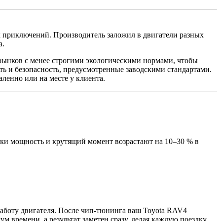
х приключений. Производитель заложил в двигатели разных
а.
ков с менее строгими экологическими нормами, чтобы
ть и безопасность, предусмотренные заводскими стандартами.
ленно или на месте у клиента.
ки мощность и крутящий момент возрастают на 10–30 % в
работу двигателя. После чип-тюнинга ваш Toyota RAV4
 времени, а результат заметен сразу, делая каждую поездку