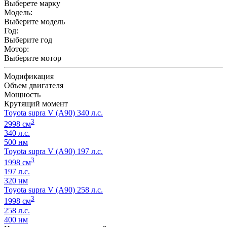
Выберете марку
Модель:
Выберите модель
Год:
Выберите год
Мотор:
Выберите мотор
Модификация
Объем двигателя
Мощность
Крутящий момент
Toyota supra V (A90) 340 л.с.
3
2998 см
340 л.с.
500 нм
Toyota supra V (A90) 197 л.с.
3
1998 см
197 л.с.
320 нм
Toyota supra V (A90) 258 л.с.
3
1998 см
258 л.с.
400 нм