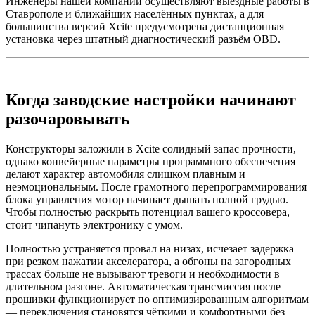
Инженеры нашей компании осуществляют выездные работы в
Ставрополе и ближайших населённых пунктах, а для
большинства версий Xcite предусмотрена дистанционная
установка через штатный диагностический разъём OBD.
Когда заводские настройки начинают
разочаровывать
Конструкторы заложили в Xcite солидный запас прочности,
однако конвейерные параметры программного обеспечения
делают характер автомобиля слишком плавным и
неэмоциональным. После грамотного перепрограммирования
блока управления мотор начинает дышать полной грудью.
Чтобы полностью раскрыть потенциал вашего кроссовера,
стоит чипануть электронику с умом.
Полностью устраняется провал на низах, исчезает задержка
при резком нажатии акселератора, а обгоны на загородных
трассах больше не вызывают тревоги и необходимости в
длительном разгоне. Автоматическая трансмиссия после
прошивки функционирует по оптимизированным алгоритмам
— переключения становятся чёткими и комфортными без