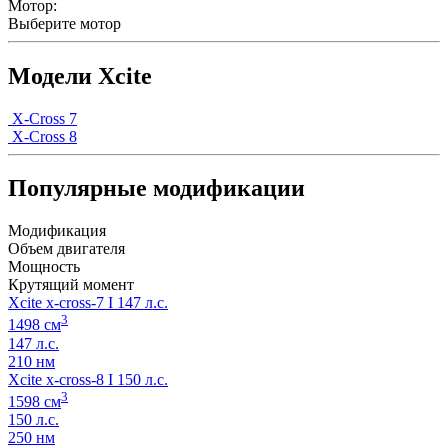
Мотор:
Выберите мотор
Модели Xcite
X-Cross 7
X-Cross 8
Популярные модификации
Модификация
Объем двигателя
Мощность
Крутящий момент
Xcite x-cross-7 I 147 л.с.
3
1498 см
147 л.с.
210 нм
Xcite x-cross-8 I 150 л.с.
3
1598 см
150 л.с.
250 нм