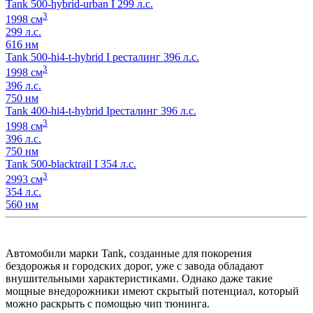
Tank 500-hybrid-urban I 299 л.с.
3
1998 см
299 л.с.
616 нм
Tank 500-hi4-t-hybrid I ресталинг 396 л.с.
3
1998 см
396 л.с.
750 нм
Tank 400-hi4-t-hybrid Iресталинг 396 л.с.
3
1998 см
396 л.с.
750 нм
Tank 500-blacktrail I 354 л.с.
3
2993 см
354 л.с.
560 нм
Автомобили марки Tank, созданные для покорения
бездорожья и городских дорог, уже с завода обладают
внушительными характеристиками. Однако даже такие
мощные внедорожники имеют скрытый потенциал, который
можно раскрыть с помощью чип тюнинга.